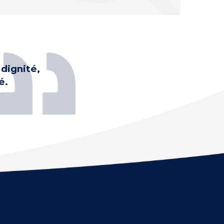
dignité,
é.