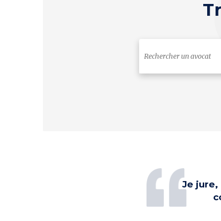
T
Je jure
c