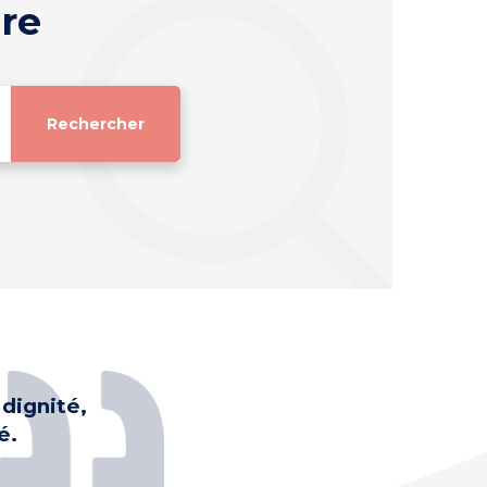
re
dignité,
é.