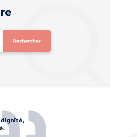
re
dignité,
é.