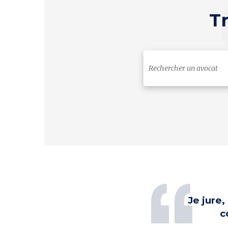
T
Je jure
c